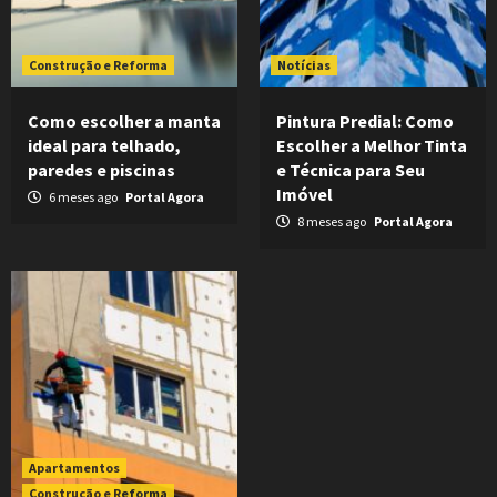
Construção e Reforma
Notícias
Como escolher a manta
Pintura Predial: Como
ideal para telhado,
Escolher a Melhor Tinta
paredes e piscinas
e Técnica para Seu
Imóvel
6 meses ago
Portal Agora
8 meses ago
Portal Agora
Apartamentos
Construção e Reforma