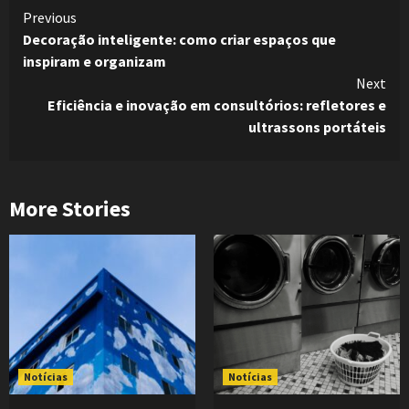
Continue
Previous
Decoração inteligente: como criar espaços que
Reading
inspiram e organizam
Next
Eficiência e inovação em consultórios: refletores e
ultrassons portáteis
More Stories
Notícias
Notícias