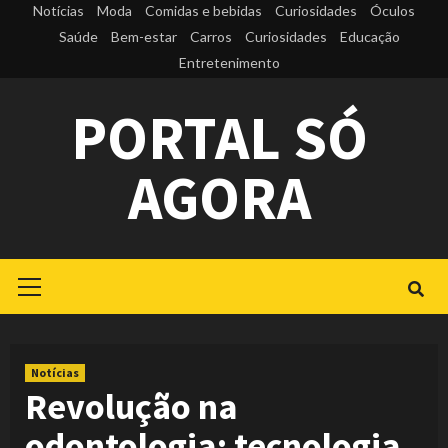
Skip
Notícias
Moda
Comidas e bebidas
Curiosidades
Óculos
to
Saúde
Bem-estar
Carros
Curiosidades
Educação
Entretenimento
content
PORTAL SÓ
AGORA
Primary
Menu
Notícias
Revolução na
odontologia: tecnologia