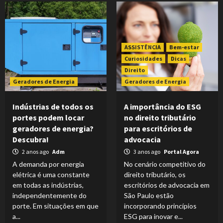
ASSISTÊNCIA
Bem-estar
Curiosidades
Dicas
Direito
Geradores de Energia
Geradores de Energia
Indústrias de todos os
A importância do ESG
portes podem locar
no direito tributário
geradores de energia?
para escritórios de
Descubra!
advocacia
2 anos ago
Adm
3 anos ago
Portal Agora
A demanda por energia
No cenário competitivo do
elétrica é uma constante
direito tributário, os
em todas as indústrias,
escritórios de advocacia em
independentemente do
São Paulo estão
porte. Em situações em que
incorporando princípios
a...
ESG para inovar e...