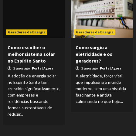
Geradores de Energia
Geradores de Energia
Como escolher o
Como surgiu a
melhor sistema solar
eletricidade e os
no Espírito Santo
geradores?
2 anos ago
Portal Agora
2 anos ago
Portal Agora
A adoção de energia solar
A eletricidade, força vital
no Espírito Santo tem
que impulsiona o mundo
crescido significativamente,
moderno, tem uma história
com empresas e
fascinante e antiga -
residências buscando
culminando no que hoje...
formas sustentáveis de
reduzir...