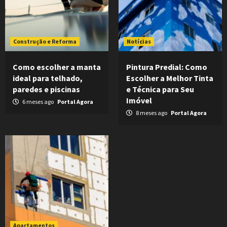
Construção e Reforma
Notícias
Como escolher a manta
Pintura Predial: Como
ideal para telhado,
Escolher a Melhor Tinta
paredes e piscinas
e Técnica para Seu
Imóvel
6 meses ago
Portal Agora
8 meses ago
Portal Agora
Apartamentos