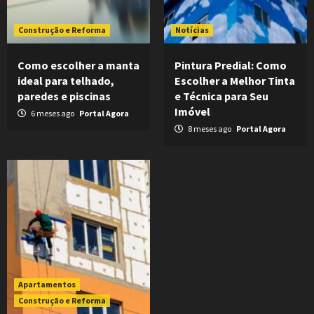
Construção e Reforma
Notícias
Como escolher a manta
Pintura Predial: Como
ideal para telhado,
Escolher a Melhor Tinta
paredes e piscinas
e Técnica para Seu
Imóvel
6 meses ago
Portal Agora
8 meses ago
Portal Agora
Apartamentos
Construção e Reforma