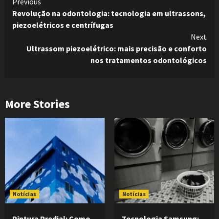
Continue
Previous
Revolução na odontologia: tecnologia em ultrassons,
Reading
piezoelétricos e centrífugas
Next
Ultrassom piezoelétrico: mais precisão e conforto
nos tratamentos odontológicos
More Stories
Notícias
Notícias
Pintura Predial: Como
Tecnologia Samsung: