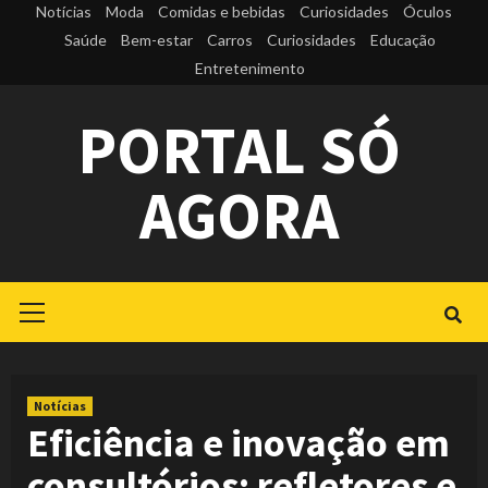
Skip
Notícias
Moda
Comidas e bebidas
Curiosidades
Óculos
to
Saúde
Bem-estar
Carros
Curiosidades
Educação
Entretenimento
content
PORTAL SÓ
AGORA
Primary
Menu
Notícias
Eficiência e inovação em
consultórios: refletores e