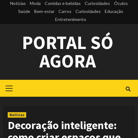
Skip
Notícias
Moda
Comidas e bebidas
Curiosidades
Óculos
to
Saúde
Bem-estar
Carros
Curiosidades
Educação
Entretenimento
content
PORTAL SÓ
AGORA
Primary
Menu
Notícias
Decoração inteligente:
como criar espaços que