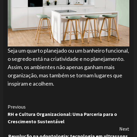
Seja um quarto planejado ou um banheiro funcional,
o segredo está na criatividade e no planejamento.
Assim, os ambientes não apenas ganham mais
organização, mas também se tornam lugares que
inspiram e acolhem.
Continue
Previous
RH e Cultura Organizacional: Uma Parceria para o
Reading
Crescimento Sustentável
Next
Revolução na odontologia: tecnologia em ultrassons,