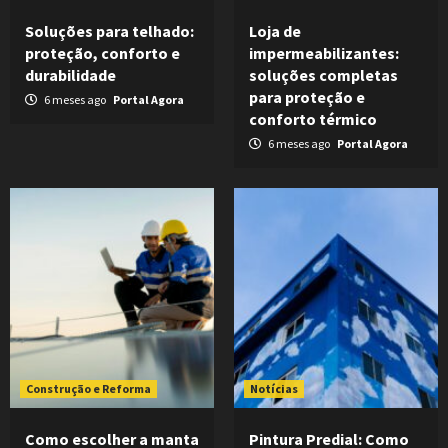
Soluções para telhado:
Loja de
proteção, conforto e
impermeabilizantes:
durabilidade
soluções completas
para proteção e
6 meses ago
Portal Agora
conforto térmico
6 meses ago
Portal Agora
Construção e Reforma
Notícias
Como escolher a manta
Pintura Predial: Como