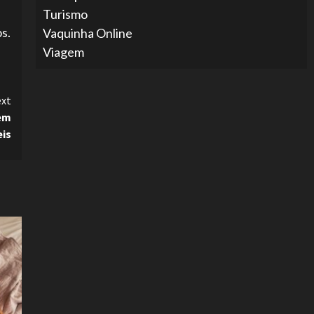
Turismo
s.
Vaquinha Online
Viagem
xt
 em
is