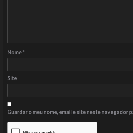
Nome
*
Site
Guardar o meu nome, email e site neste navegador p