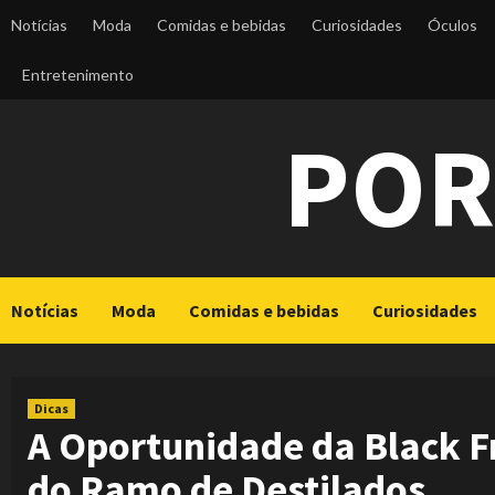
Skip
Notícias
Moda
Comidas e bebidas
Curiosidades
Óculos
to
content
Entretenimento
POR
Notícias
Moda
Comidas e bebidas
Curiosidades
Dicas
A Oportunidade da Black F
do Ramo de Destilados