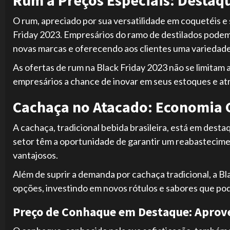
Rum a Preços Especiais: Destaqu
O rum, apreciado por sua versatilidade em coquetéis e 
Friday 2023. Empresários do ramo de destilados podem
novas marcas e oferecendo aos clientes uma variedade
As ofertas de rum na Black Friday 2023 não se limitam 
empresários a chance de inovar em seus estoques e at
Cachaça no Atacado: Economia G
A cachaça, tradicional bebida brasileira, está em dest
setor têm a oportunidade de garantir um reabastecim
vantajosos.
Além de suprir a demanda por cachaça tradicional, a B
opções, investindo em novos rótulos e sabores que pod
Preço de Conhaque em Destaque: Aprovei