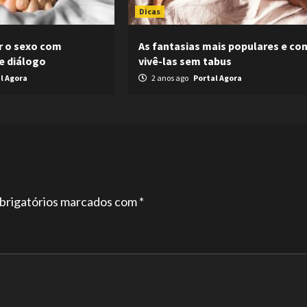
Dicas
 o sexo com
As fantasias mais populares e c
e diálogo
vivê-las sem tabus
l Agora
2 anos ago
Portal Agora
brigatórios marcados com
*