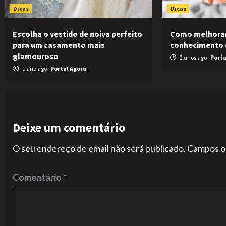
Dicas
Dicas
Escolha o vestido de noiva perfeito
Como melhorar
para um casamento mais
conhecimento 
glamouroso
2 anos ago
Porta
1 ano ago
Portal Agora
Deixe um comentário
O seu endereço de email não será publicado.
Campos o
Comentário
*