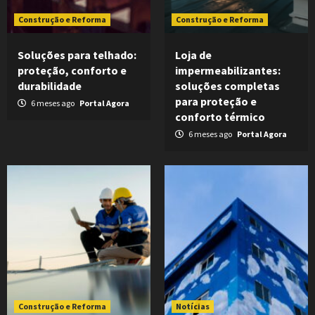
Construção e Reforma
Construção e Reforma
Soluções para telhado:
Loja de
proteção, conforto e
impermeabilizantes:
durabilidade
soluções completas
para proteção e
6 meses ago
Portal Agora
conforto térmico
6 meses ago
Portal Agora
Construção e Reforma
Notícias