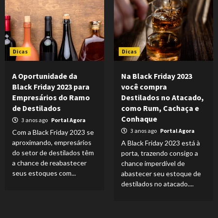
Dicas
Dicas
A Oportunidade da
Na Black Friday 2023
Black Friday 2023 para
você compra
Empresários do Ramo
Destilados no Atacado,
de Destilados
como Rum, Cachaça e
Conhaque
3 anos ago
Portal Agora
3 anos ago
Portal Agora
Com a Black Friday 2023 se
aproximando, empresários
A Black Friday 2023 está à
do setor de destilados têm
porta, trazendo consigo a
a chance de reabastecer
chance imperdível de
seus estoques com...
abastecer seu estoque de
destilados no atacado....