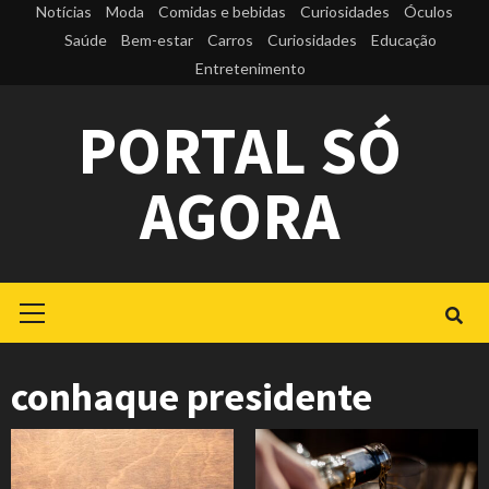
Skip
Notícias
Moda
Comidas e bebidas
Curiosidades
Óculos
to
Saúde
Bem-estar
Carros
Curiosidades
Educação
Entretenimento
content
PORTAL SÓ
AGORA
Primary
Menu
conhaque presidente