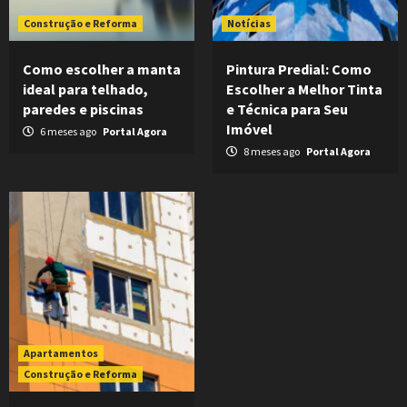
Construção e Reforma
Notícias
Como escolher a manta
Pintura Predial: Como
ideal para telhado,
Escolher a Melhor Tinta
paredes e piscinas
e Técnica para Seu
Imóvel
6 meses ago
Portal Agora
8 meses ago
Portal Agora
Apartamentos
Construção e Reforma