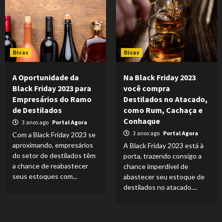
Dicas
Dicas
A Oportunidade da
Na Black Friday 2023
Black Friday 2023 para
você compra
Empresários do Ramo
Destilados no Atacado,
de Destilados
como Rum, Cachaça e
Conhaque
3 anos ago
Portal Agora
3 anos ago
Portal Agora
Com a Black Friday 2023 se
aproximando, empresários
A Black Friday 2023 está à
do setor de destilados têm
porta, trazendo consigo a
a chance de reabastecer
chance imperdível de
seus estoques com...
abastecer seu estoque de
destilados no atacado....