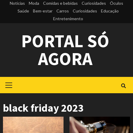
Skip
Notícias
Moda
Comidas e bebidas
Curiosidades
Óculos
to
Saúde
Bem-estar
Carros
Curiosidades
Educação
Entretenimento
content
PORTAL SÓ
AGORA
Primary
Menu
black friday 2023