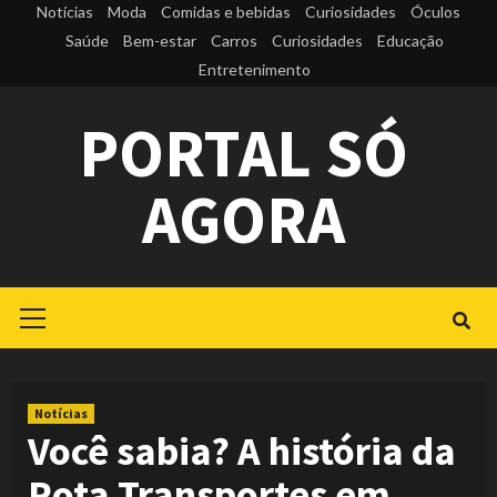
Skip
Notícias
Moda
Comidas e bebidas
Curiosidades
Óculos
to
Saúde
Bem-estar
Carros
Curiosidades
Educação
Entretenimento
content
PORTAL SÓ
AGORA
Primary
Menu
Notícias
Você sabia? A história da
Rota Transportes em