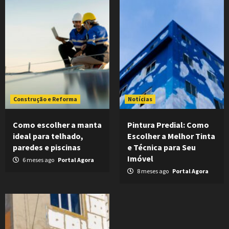
Construção e Reforma
Notícias
Como escolher a manta
Pintura Predial: Como
ideal para telhado,
Escolher a Melhor Tinta
paredes e piscinas
e Técnica para Seu
Imóvel
6 meses ago
Portal Agora
8 meses ago
Portal Agora