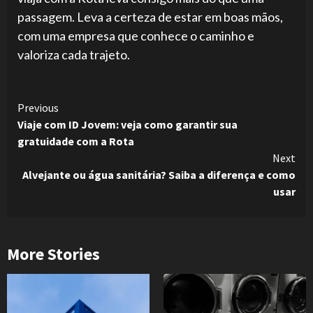
passagem. Leva a certeza de estar em boas mãos,
com uma empresa que conhece o caminho e
valoriza cada trajeto.
Continue
Previous
Viaje com ID Jovem: veja como garantir sua
Reading
gratuidade com a Rota
Next
Alvejante ou água sanitária? Saiba a diferença e como
usar
More Stories