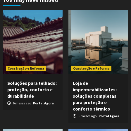
Construção e Reforma
Construção e Reforma
Soluções para telhado:
Loja de
proteção, conforto e
impermeabilizantes:
durabilidade
soluções completas
para proteção e
6 meses ago
Portal Agora
conforto térmico
6 meses ago
Portal Agora