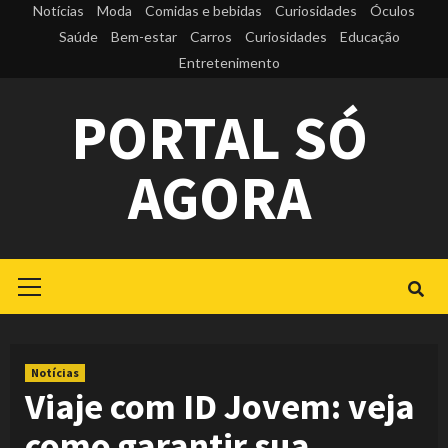
Skip
Notícias
Moda
Comidas e bebidas
Curiosidades
Óculos
to
Saúde
Bem-estar
Carros
Curiosidades
Educação
Entretenimento
content
PORTAL SÓ
AGORA
Primary
Menu
Notícias
Viaje com ID Jovem: veja
como garantir sua