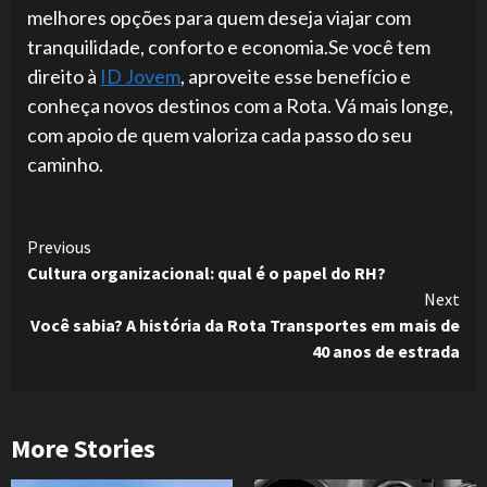
melhores opções para quem deseja viajar com
tranquilidade, conforto e economia.Se você tem
direito à
ID Jovem
, aproveite esse benefício e
conheça novos destinos com a Rota. Vá mais longe,
com apoio de quem valoriza cada passo do seu
caminho.
Continue
Previous
Cultura organizacional: qual é o papel do RH?
Reading
Next
Você sabia? A história da Rota Transportes em mais de
40 anos de estrada
More Stories