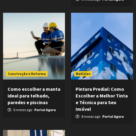
Construção e Reforma
Notícias
Como escolher a manta
Pintura Predial: Como
ideal para telhado,
Escolher a Melhor Tinta
paredes e piscinas
e Técnica para Seu
Imóvel
6 meses ago
Portal Agora
8 meses ago
Portal Agora