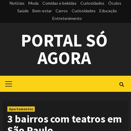
Skip
Notícias
Moda
Comidas e bebidas
Curiosidades
Óculos
to
Saúde
Bem-estar
Carros
Curiosidades
Educação
Entretenimento
content
PORTAL SÓ
AGORA
Primary
Menu
Apartamentos
3 bairros com teatros em
São Paulo