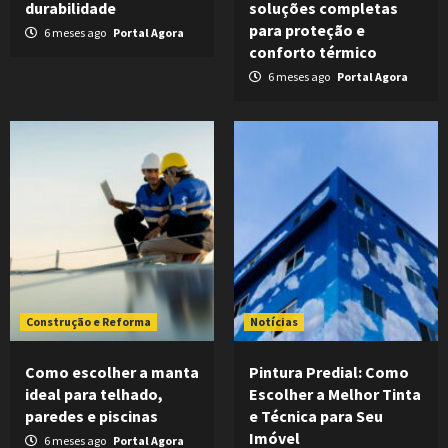
durabilidade
soluções completas
para proteção e
6 meses ago
Portal Agora
conforto térmico
6 meses ago
Portal Agora
Construção e Reforma
Notícias
Como escolher a manta
Pintura Predial: Como
ideal para telhado,
Escolher a Melhor Tinta
paredes e piscinas
e Técnica para Seu
Imóvel
6 meses ago
Portal Agora