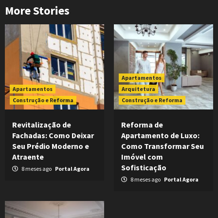
More Stories
Apartamentos
Apartamentos
Arquitetura
Construção e Reforma
Construção e Reforma
Revitalização de
Reforma de
Fachadas: Como Deixar
Apartamento de Luxo:
Seu Prédio Moderno e
Como Transformar Seu
Atraente
Imóvel com
Sofisticação
8 meses ago
Portal Agora
8 meses ago
Portal Agora