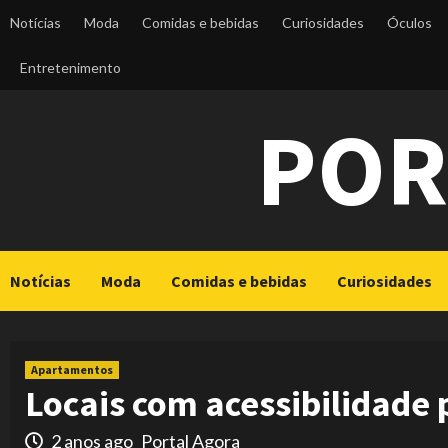
Skip
Notícias
Moda
Comidas e bebidas
Curiosidades
Óculos
to
content
Entretenimento
POR
Notícias
Moda
Comidas e bebidas
Curiosidades
Apartamentos
Locais com acessibilidade
2 anos ago
Portal Agora