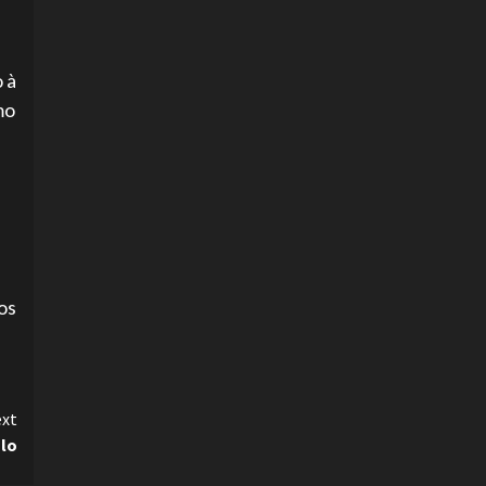
 à
mo
os
xt
ulo