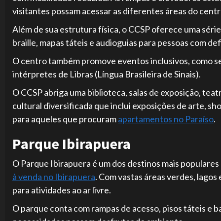
visitantes possam acessar as diferentes áreas do centr
Além de sua estrutura física, o CCSP oferece uma série
braille, mapas táteis e audioguias para pessoas com defi
O centro também promove eventos inclusivos, como s
intérpretes de Libras (Língua Brasileira de Sinais).
O CCSP abriga uma biblioteca, salas de exposição, te
cultural diversificada que inclui exposições de arte, sh
para aqueles que procuram
apartamentos no Paraíso
.
Parque Ibirapuera
O Parque Ibirapuera é um dos destinos mais populares
à venda no Ibirapuera
. Com vastas áreas verdes, lagos 
para atividades ao ar livre.
O parque conta com rampas de acesso, pisos táteis e 