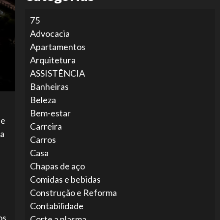
75
Advocacia
Apartamentos
Arquitetura
ASSISTÊNCIA
Banheiras
Beleza
Bem-estar
ue
Carreira
la
Carros
Casa
Chapas de aço
Comidas e bebidas
Construção e Reforma
Contabilidade
os
Corte a plasma