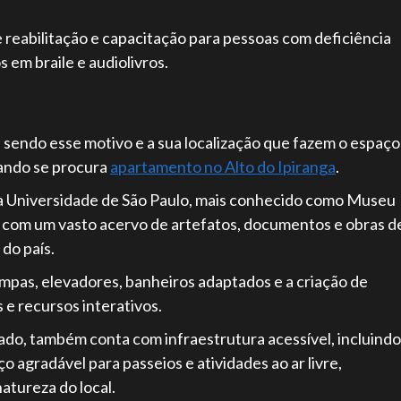
reabilitação e capacitação para pessoas com deficiência
s em braile e audiolivros.
, sendo esse motivo e a sua localização que fazem o espaço
uando se procura
apartamento no Alto do Ipiranga
.
da Universidade de São Paulo, mais conhecido como Museu
l, com um vasto acervo de artefatos, documentos e obras d
do país.
ampas, elevadores, banheiros adaptados e a criação de
 e recursos interativos.
ado, também conta com infraestrutura acessível, incluindo
agradável para passeios e atividades ao ar livre,
atureza do local.