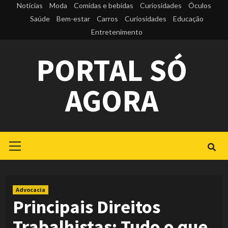
Skip
Notícias
Moda
Comidas e bebidas
Curiosidades
Óculos
to
Saúde
Bem-estar
Carros
Curiosidades
Educação
Entretenimento
content
PORTAL SÓ
AGORA
Primary
Menu
Advocacia
Principais Direitos
Trabalhistas: Tudo o que