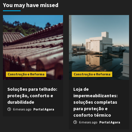
You may have missed
Construção e Reforma
Construção e Reforma
Soluções para telhado:
Loja de
proteção, conforto e
impermeabilizantes:
durabilidade
soluções completas
para proteção e
6 meses ago
Portal Agora
conforto térmico
6 meses ago
Portal Agora