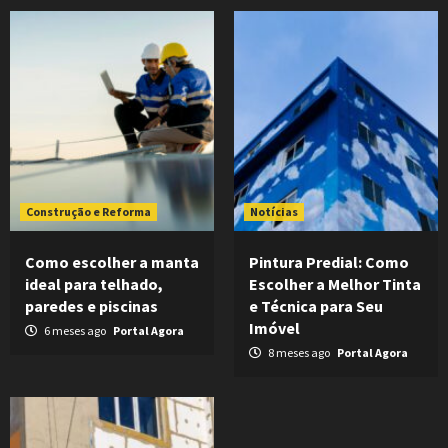
Construção e Reforma
Notícias
Como escolher a manta
Pintura Predial: Como
ideal para telhado,
Escolher a Melhor Tinta
paredes e piscinas
e Técnica para Seu
Imóvel
6 meses ago
Portal Agora
8 meses ago
Portal Agora