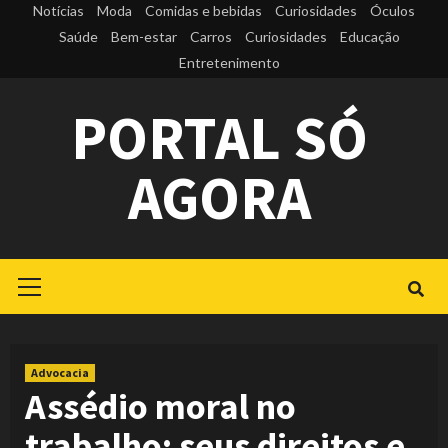
Skip
Notícias
Moda
Comidas e bebidas
Curiosidades
Óculos
to
Saúde
Bem-estar
Carros
Curiosidades
Educação
Entretenimento
content
PORTAL SÓ
AGORA
Primary
Menu
Advocacia
Assédio moral no
trabalho: seus direitos e