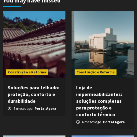
You may have missed
Construção e Reforma
Construção e Reforma
Soluções para telhado:
Loja de
proteção, conforto e
impermeabilizantes:
durabilidade
soluções completas
para proteção e
6 meses ago
Portal Agora
conforto térmico
6 meses ago
Portal Agora