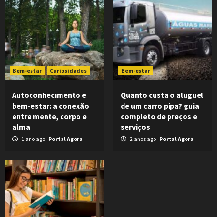
Bem-estar
Curiosidades
Bem-estar
Autoconhecimento e
Quanto custa o aluguel
bem-estar: a conexão
de um carro pipa? guia
entre mente, corpo e
completo de preços e
alma
serviços
1 ano ago
Portal Agora
2 anos ago
Portal Agora