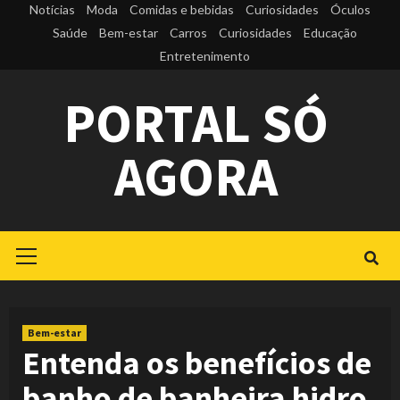
Skip
Notícias
Moda
Comidas e bebidas
Curiosidades
Óculos
to
Saúde
Bem-estar
Carros
Curiosidades
Educação
Entretenimento
content
PORTAL SÓ
AGORA
Primary
Menu
Bem-estar
Entenda os benefícios de
banho de banheira hidro