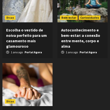
Dicas
Bem-estar
Curiosidades
Escolha o vestido de
Autoconhecimento e
noiva perfeito para um
bem-estar: a conexão
casamento mais
entre mente, corpo e
glamouroso
alma
1 ano ago
Portal Agora
1 ano ago
Portal Agora
Dicas