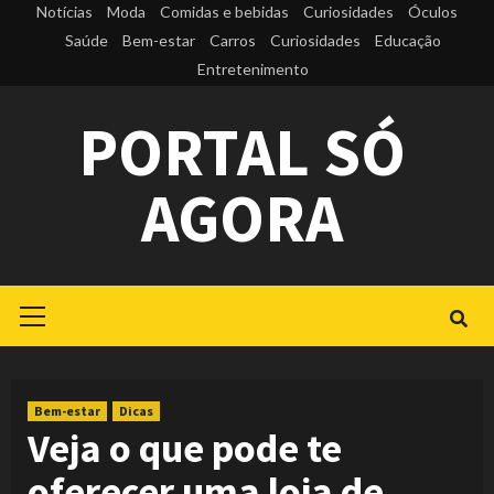
Skip
Notícias
Moda
Comidas e bebidas
Curiosidades
Óculos
to
Saúde
Bem-estar
Carros
Curiosidades
Educação
Entretenimento
content
PORTAL SÓ
AGORA
Primary
Menu
Bem-estar
Dicas
Veja o que pode te
oferecer uma loja de