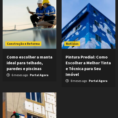
Construção e Reforma
Notícias
Como escolher a manta
Pintura Predial: Como
ideal para telhado,
Escolher a Melhor Tinta
paredes e piscinas
e Técnica para Seu
Imóvel
6 meses ago
Portal Agora
8 meses ago
Portal Agora