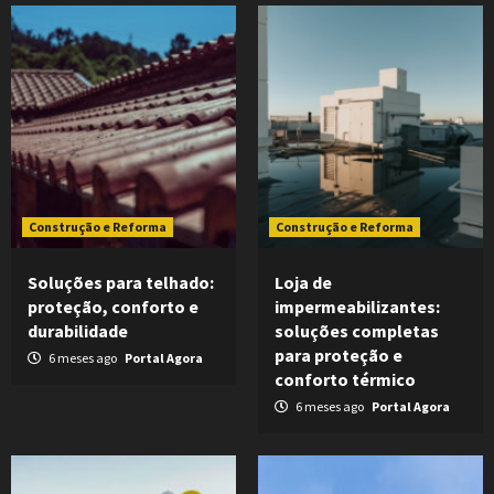
Construção e Reforma
Construção e Reforma
Soluções para telhado:
Loja de
proteção, conforto e
impermeabilizantes:
durabilidade
soluções completas
para proteção e
6 meses ago
Portal Agora
conforto térmico
6 meses ago
Portal Agora