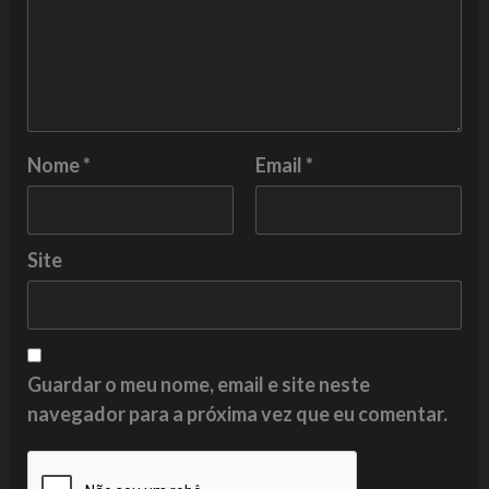
Nome
*
Email
*
Site
Guardar o meu nome, email e site neste
navegador para a próxima vez que eu comentar.