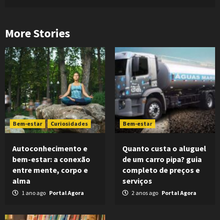
More Stories
Bem-estar
Curiosidades
Bem-estar
Autoconhecimento e
Quanto custa o aluguel
bem-estar: a conexão
de um carro pipa? guia
entre mente, corpo e
completo de preços e
alma
serviços
1 ano ago
Portal Agora
2 anos ago
Portal Agora