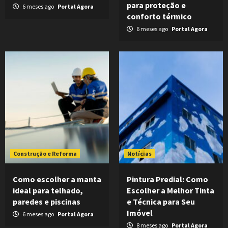
para proteção e
6 meses ago
Portal Agora
conforto térmico
6 meses ago
Portal Agora
Construção e Reforma
Notícias
Como escolher a manta
Pintura Predial: Como
ideal para telhado,
Escolher a Melhor Tinta
paredes e piscinas
e Técnica para Seu
Imóvel
6 meses ago
Portal Agora
8 meses ago
Portal Agora