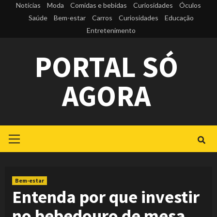
Skip
Notícias
Moda
Comidas e bebidas
Curiosidades
Óculos
to
Saúde
Bem-estar
Carros
Curiosidades
Educação
Entretenimento
content
PORTAL SÓ
AGORA
Primary
Menu
Bem-estar
Entenda por que investir
no bebedouro de mesa