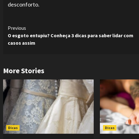
desconforto.
Continue
Previous
O esgoto entupiu? Conheça 3 dicas para saber lidar com
Reading
casos assim
More Stories
Dicas
Dicas