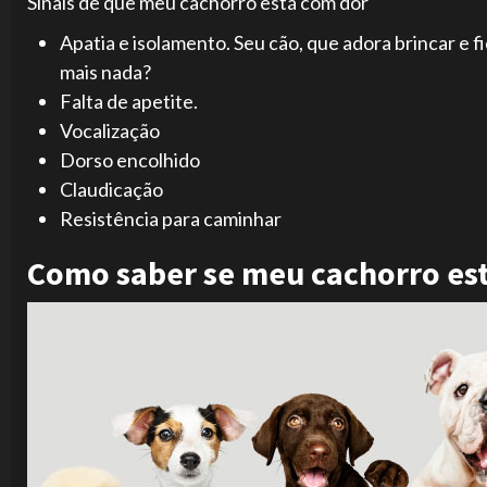
Sinais de que meu cachorro está com dor
Apatia e isolamento. Seu cão, que adora brincar e f
mais nada?
Falta de apetite.
Vocalização
Dorso encolhido
Claudicação
Resistência para caminhar
Como saber se meu cachorro est