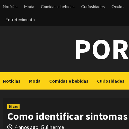
Skip
Notícias
Moda
Comidas e bebidas
Curiosidades
Óculos
to
content
Entretenimento
POR
Notícias
Moda
Comidas e bebidas
Curiosidades
Dicas
Como identificar sintomas
4 anos ago
Guilherme