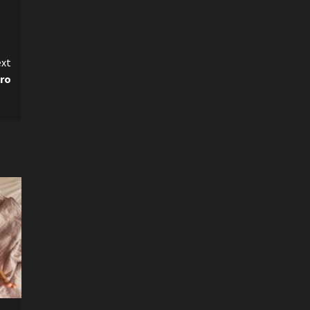
xt
uro