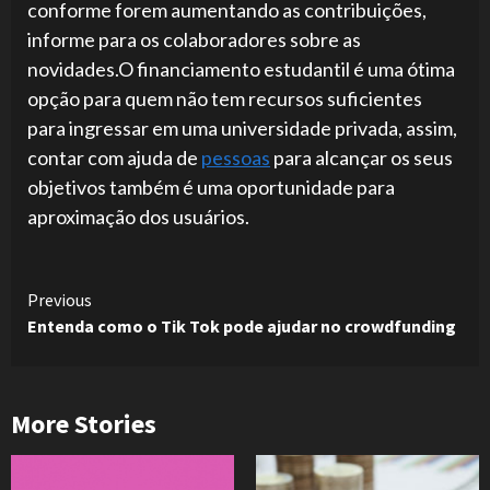
conforme forem aumentando as contribuições,
informe para os colaboradores sobre as
novidades.O financiamento estudantil é uma ótima
opção para quem não tem recursos suficientes
para ingressar em uma universidade privada, assim,
contar com ajuda de
pessoas
para alcançar os seus
objetivos também é uma oportunidade para
aproximação dos usuários.
Continue
Previous
Entenda como o Tik Tok pode ajudar no crowdfunding
Reading
More Stories