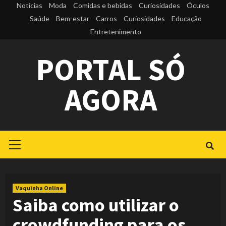
Skip
Notícias
Moda
Comidas e bebidas
Curiosidades
Óculos
to
Saúde
Bem-estar
Carros
Curiosidades
Educação
Entretenimento
content
PORTAL SÓ
AGORA
Primary
Menu
Vaquinha Online
Saiba como utilizar o
crowdfunding para os