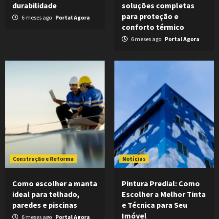
durabilidade
soluções completas
para proteção e
6 meses ago
Portal Agora
conforto térmico
6 meses ago
Portal Agora
Construção e Reforma
Notícias
Como escolher a manta
Pintura Predial: Como
ideal para telhado,
Escolher a Melhor Tinta
paredes e piscinas
e Técnica para Seu
Imóvel
6 meses ago
Portal Agora