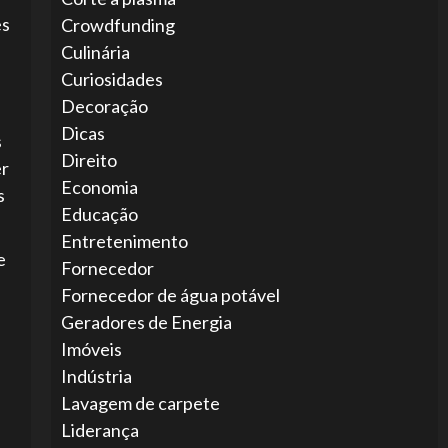
es
Crowdfunding
Culinária
Curiosidades
Decoração
Dicas
s
Direito
er
Economia
s
Educação
Entretenimento
e
Fornecedor
Fornecedor de água potável
Geradores de Energia
Imóveis
Indústria
Lavagem de carpete
Liderança