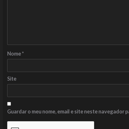
Nome
*
Site
Guardar o meu nome, email e site neste navegador p