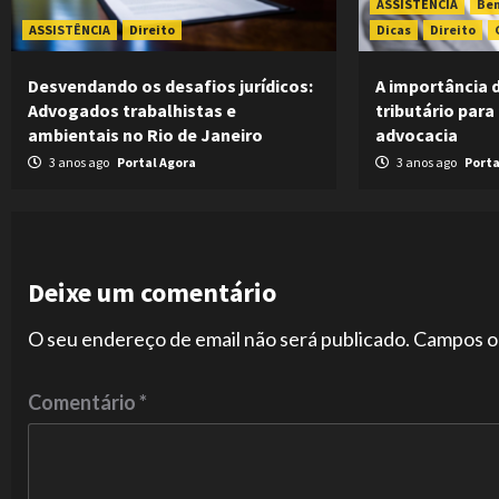
ASSISTÊNCIA
Be
ASSISTÊNCIA
Direito
Dicas
Direito
Desvendando os desafios jurídicos:
A importância 
Advogados trabalhistas e
tributário para
ambientais no Rio de Janeiro
advocacia
3 anos ago
Portal Agora
3 anos ago
Porta
Deixe um comentário
O seu endereço de email não será publicado.
Campos o
Comentário
*