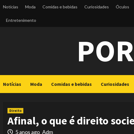
Skip
Notícias
Moda
Comidas e bebidas
Curiosidades
Óculos
to
content
Entretenimento
POR
Notícias
Moda
Comidas e bebidas
Curiosidades
Direito
Afinal, o que é direito soci
5 anos ago
Adm