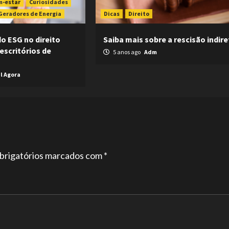
m-estar
Curiosidades
Geradores de Energia
Dicas
Direito
do ESG no direito
Saiba mais sobre a rescisão indire
 escritórios de
5 anos ago
Adm
l Agora
brigatórios marcados com
*