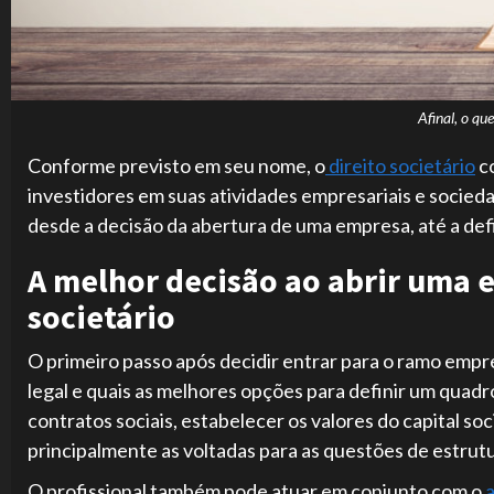
Afinal, o que
Conforme previsto em seu nome, o
direito societário
c
investidores em suas atividades empresariais e socied
desde a decisão da abertura de uma empresa, até a def
A melhor decisão ao abrir uma 
societário
O primeiro passo após decidir entrar para o ramo empr
legal e quais as melhores opções para definir um quadro
contratos sociais, estabelecer os valores do capital soc
principalmente as voltadas para as questões de estrutu
O profissional também pode atuar em conjunto com o
a