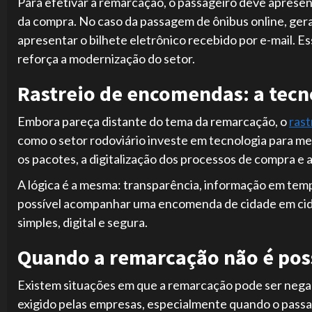
Para efetivar a remarcação, o passageiro deve aprese
da compra. No caso da passagem de ônibus online, ger
apresentar o bilhete eletrônico recebido por e-mail. E
reforça a modernização do setor.
Rastreio de encomendas: a tecno
Embora pareça distante do tema da remarcação, o
ras
como o setor rodoviário investe em tecnologia para me
os pacotes, a digitalização dos processos de compra e 
A lógica é a mesma: transparência, informação em temp
possível acompanhar uma encomenda de cidade em cida
simples, digital e segura.
Quando a remarcação não é pos
Existem situações em que a remarcação pode ser negad
exigido pelas empresas, especialmente quando o passage