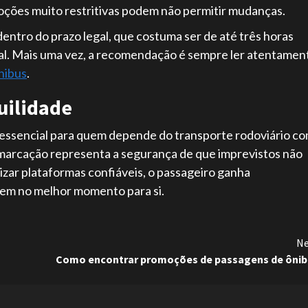
oções muito restritivas podem não permitir mudanças.
dentro do prazo legal, que costuma ser de até três horas
ial. Mais uma vez, a recomendação é sempre ler atentamen
nibus
.
uilidade
essencial para quem depende do transporte rodoviário c
emarcação representa a segurança de que imprevistos não
lizar plataformas confiáveis, o passageiro ganha
agem no melhor momento para si.
Ne
Como encontrar promoções de passagens de ônib