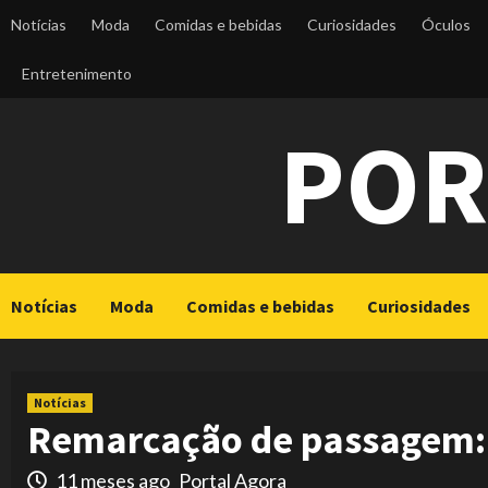
Skip
Notícias
Moda
Comidas e bebidas
Curiosidades
Óculos
to
content
Entretenimento
POR
Notícias
Moda
Comidas e bebidas
Curiosidades
Notícias
Remarcação de passagem: 
11 meses ago
Portal Agora