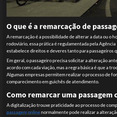
O que é a remarcação de passa
A remarcação é a possibilidade de alterar a data ou o
rodoviário, essa prática é regulamentada pela Agênci
estabelece direitos e deveres tanto para passageiros 
Em geral, o passageiro precisa solicitar a alteração an
acordo com cada viação, mas a regra básica é que a tro
Algumas empresas permitem realizar o processo de for
comparecimento em guichês de atendimento.
Como remarcar uma passagem 
A digitalização trouxe praticidade ao processo de co
passagem online
normalmente pode realizar a alteração