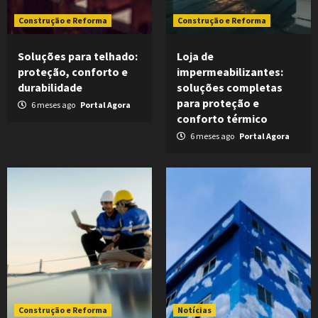
Construção e Reforma
Construção e Reforma
Soluções para telhado:
Loja de
proteção, conforto e
impermeabilizantes:
durabilidade
soluções completas
para proteção e
6 meses ago
Portal Agora
conforto térmico
6 meses ago
Portal Agora
Construção e Reforma
Notícias