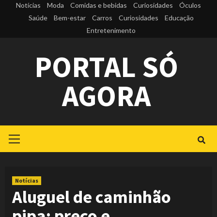
Skip
Notícias
Moda
Comidas e bebidas
Curiosidades
Óculos
to
Saúde
Bem-estar
Carros
Curiosidades
Educação
Entretenimento
content
PORTAL SÓ
AGORA
Primary
Menu
Notícias
Aluguel de caminhão
pipa: preço e