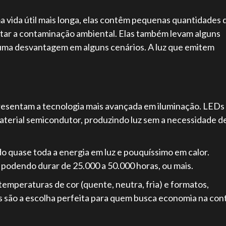
vida útil mais longa, elas contêm pequenas quantidades 
tar a contaminação ambiental. Elas também levam alguns
r uma desvantagem em alguns cenários. A luz que emitem
presentam a tecnologia mais avançada em iluminação. LEDs
terial semicondutor, produzindo luz sem a necessidade d
 quase toda a energia em luz e pouquíssimo em calor.
, podendo durar de 25.000 a 50.000 horas, ou mais.
mperaturas de cor (quente, neutra, fria) e formatos,
as são a escolha perfeita para quem busca economia na con