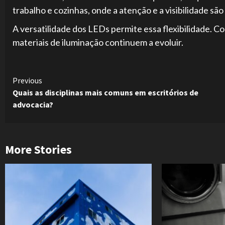
trabalho e cozinhas, onde a atenção e a visibilidade sã
A versatilidade dos LEDs permite essa flexibilidade. 
materiais de iluminação continuem a evoluir.
Continue
Previous
Quais as disciplinas mais comuns em escritórios de
Reading
advocacia?
More Stories