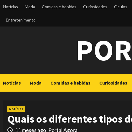
Skip
Notícias
Moda
Comidas e bebidas
Curiosidades
Óculos
to
content
Entretenimento
POR
Notícias
Moda
Comidas e bebidas
Curiosidades
Notícias
Quais os diferentes tipos 
11 meses ago
Portal Agora