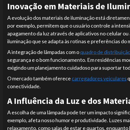
Inovação em Materiais de Ilumi
A evolução dos materiais de iluminação está diretamen
por exemplo, permitem que o usuário controle a inten
apagamento da luz através de aplicativos no celular ou 
iluminação que se adapta às rotinas e preferências do
A integração de lâmpadas com o
quadro de distribuiçã
segurança e o bom funcionamento. Em residências mode
exigindo um planejamento cuidadoso para suportar tod
O mercado também oferece
carregadores veiculares
q
conectividade.
A Influência da Luz e dos Mater
A escolha de uma lâmpada pode ter um impacto signific
exemplo, afeta nosso humor e produtividade. Luzes mai
relaxamento, como salas de estar e quartos, enquanto l