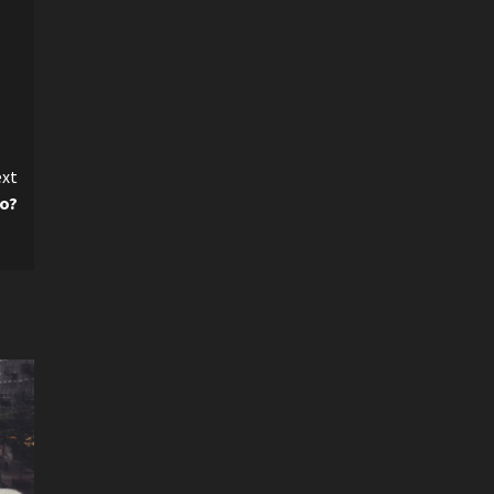
xt
do?