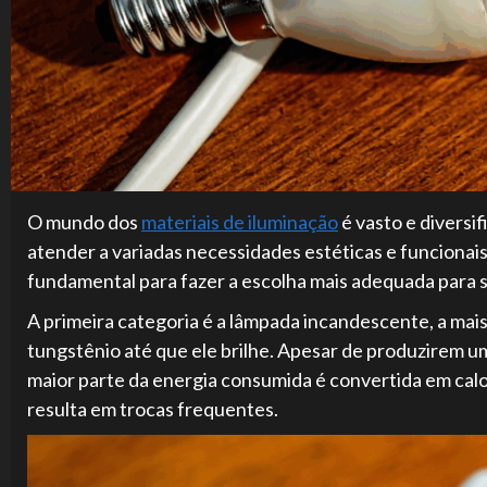
O mundo dos
materiais de iluminação
é vasto e diversi
atender a variadas necessidades estéticas e funcionai
fundamental para fazer a escolha mais adequada para s
A primeira categoria é a lâmpada incandescente, a mai
tungstênio até que ele brilhe. Apesar de produzirem um
maior parte da energia consumida é convertida em calor,
resulta em trocas frequentes.