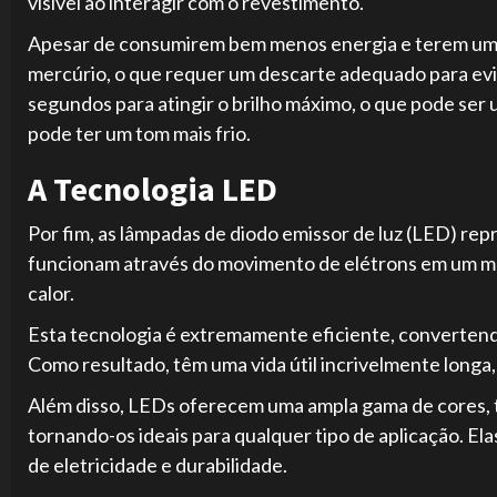
visível ao interagir com o revestimento.
Apesar de consumirem bem menos energia e terem uma 
mercúrio, o que requer um descarte adequado para evi
segundos para atingir o brilho máximo, o que pode se
pode ter um tom mais frio.
A Tecnologia LED
Por fim, as lâmpadas de diodo emissor de luz (LED) re
funcionam através do movimento de elétrons em um ma
calor.
Esta tecnologia é extremamente eficiente, convertendo
Como resultado, têm uma vida útil incrivelmente longa
Além disso, LEDs oferecem uma ampla gama de cores, te
tornando-os ideais para qualquer tipo de aplicação. El
de eletricidade e durabilidade.