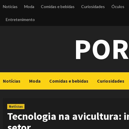
Skip
Notícias
Moda
Comidas e bebidas
Curiosidades
Óculos
to
content
Entretenimento
POR
Notícias
Moda
Comidas e bebidas
Curiosidades
Notícias
Tecnologia na avicultura: 
setor