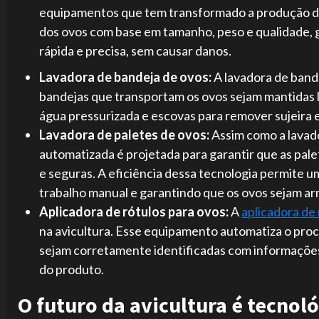
equipamentos que tem transformado a produção de 
dos ovos com base em tamanho, peso e qualidade, g
rápida e precisa, sem causar danos.
Lavadora de bandeja de ovos:
A lavadora de band
bandejas que transportam os ovos sejam mantidas l
água pressurizada e escovas para remover sujeira e
Lavadora de paletes de ovos:
Assim como a lavado
automatizada é projetada para garantir que as pal
e seguras. A eficiência dessa tecnologia permite um
trabalho manual e garantindo que os ovos sejam 
Aplicadora de rótulos para ovos:
A
aplicadora de 
na avicultura. Esse equipamento automatiza o pro
sejam corretamente identificadas com informações 
do produto.
O futuro da avicultura é tecnol