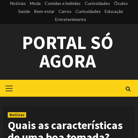
Skip
Notícias
Moda
Comidas e bebidas
Curiosidades
Óculos
to
Saúde
Bem-estar
Carros
Curiosidades
Educação
Entretenimento
content
PORTAL SÓ
AGORA
Primary
Menu
Notícias
Quais as características
de uma boa tomada?