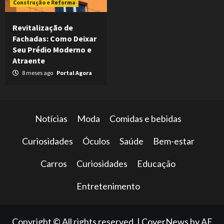
Construção e Reforma
Revitalização de
Fachadas: Como Deixar
Seu Prédio Moderno e
Atraente
8 meses ago
Portal Agora
Notícias
Moda
Comidas e bebidas
Curiosidades
Óculos
Saúde
Bem-estar
Carros
Curiosidades
Educação
Entretenimento
Copyright © All rights reserved.
|
CoverNews
by AF