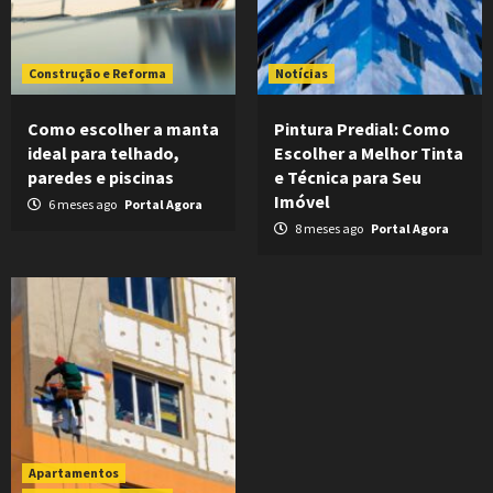
Construção e Reforma
Notícias
Como escolher a manta
Pintura Predial: Como
ideal para telhado,
Escolher a Melhor Tinta
paredes e piscinas
e Técnica para Seu
Imóvel
6 meses ago
Portal Agora
8 meses ago
Portal Agora
Apartamentos