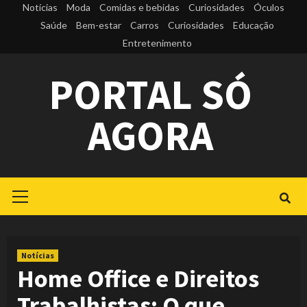
Skip
Notícias
Moda
Comidas e bebidas
Curiosidades
Óculos
to
Saúde
Bem-estar
Carros
Curiosidades
Educação
Entretenimento
content
PORTAL SÓ
AGORA
Primary
Menu
Notícias
Home Office e Direitos
Trabalhistas: O que