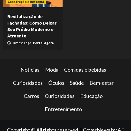
Construção e Reforma
Revitalização de
Fachadas: Como Deixar
Seu Prédio Moderno e
Atraente
8 meses ago
Portal Agora
Notícias
Moda
Comidas e bebidas
Curiosidades
Óculos
Saúde
Bem-estar
Carros
Curiosidades
Educação
Entretenimento
Copyright © All rights reserved.
|
CoverNews
by AF