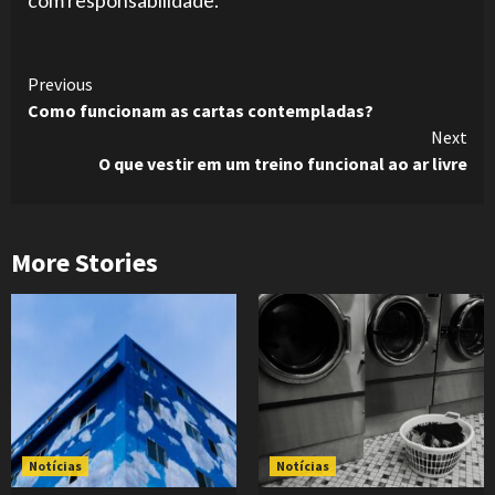
Continue
Previous
Como funcionam as cartas contempladas?
Reading
Next
O que vestir em um treino funcional ao ar livre
More Stories
Notícias
Notícias