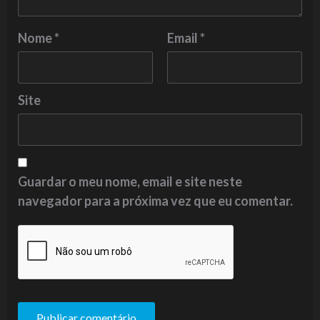
Nome
*
Email
*
Site
Guardar o meu nome, email e site neste
navegador para a próxima vez que eu comentar.