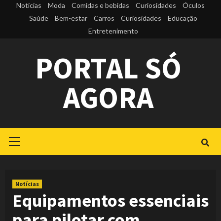
Skip
Notícias
Moda
Comidas e bebidas
Curiosidades
Óculos
to
Saúde
Bem-estar
Carros
Curiosidades
Educação
Entretenimento
content
PORTAL SÓ
AGORA
Primary
Menu
Notícias
Equipamentos essenciais
para pilotar com