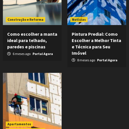
Construção e Reforma
Notícias
Como escolher a manta
Pintura Predial: Como
ideal para telhado,
Escolher a Melhor Tinta
paredes e piscinas
e Técnica para Seu
Imóvel
6 meses ago
Portal Agora
8 meses ago
Portal Agora
Apartamentos