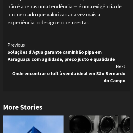
não é apenas uma tendência — é uma exigência de
um mercado que valoriza cada vez mais a
experiência, o design e o bem-estar.
Continue
Previous
Soluções d’Água garante caminhão pipa em
Reading
Paraguaçu com agilidade, preço justo e qualidade
Next
Onde encontrar o loft à venda ideal em São Bernardo
do Campo
More Stories