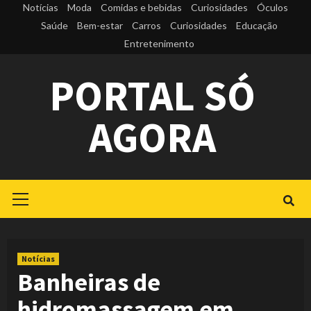
Skip
Notícias
Moda
Comidas e bebidas
Curiosidades
Óculos
to
Saúde
Bem-estar
Carros
Curiosidades
Educação
Entretenimento
content
PORTAL SÓ
AGORA
Primary
Menu
Notícias
Banheiras de
hidromassagem em