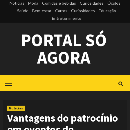
Skip
Notícias
Moda
Comidas e bebidas
Curiosidades
Óculos
to
Saúde
Bem-estar
Carros
Curiosidades
Educação
Entretenimento
content
PORTAL SÓ
AGORA
Primary
Menu
Notícias
Vantagens do patrocínio
em eventos de