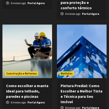
para proteção e
6 meses ago
Portal Agora
conforto térmico
6 meses ago
Portal Agora
Construção e Reforma
Notícias
Como escolher a manta
Pintura Predial: Como
ideal para telhado,
Escolher a Melhor Tinta
paredes e piscinas
e Técnica para Seu
Imóvel
6 meses ago
Portal Agora
8 meses ago
Portal Agora