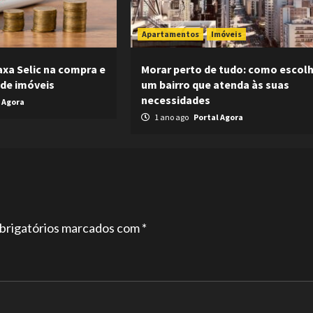
Apartamentos
Imóveis
axa Selic na compra e
Morar perto de tudo: como escol
de imóveis
um bairro que atenda às suas
necessidades
 Agora
1 ano ago
Portal Agora
brigatórios marcados com
*