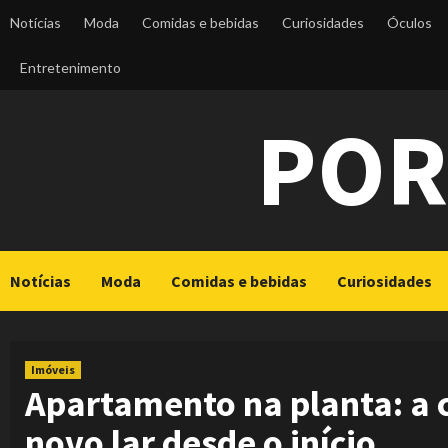
Skip
Notícias
Moda
Comidas e bebidas
Curiosidades
Óculos
to
content
Entretenimento
POR
Notícias
Moda
Comidas e bebidas
Curiosidades
Imóveis
Apartamento na planta: a 
novo lar desde o início