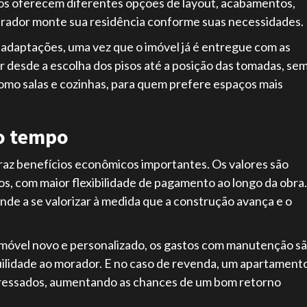
s oferecem diferentes opções de layout, acabamentos,
prador monte sua residência conforme suas necessidades.
e adaptações, uma vez que o imóvel já é entregue com as
ir desde a escolha dos pisos até a posição das tomadas, se
como salas e cozinhas, para quem prefere espaços mais
 o tempo
raz benefícios econômicos importantes. Os valores são
os, com maior flexibilidade de pagamento ao longo da obra.
de a se valorizar à medida que a construção avança e o
 imóvel novo e personalizado, os gastos com manutenção s
uilidade ao morador. E no caso de revenda, um apartament
teressados, aumentando as chances de um bom retorno