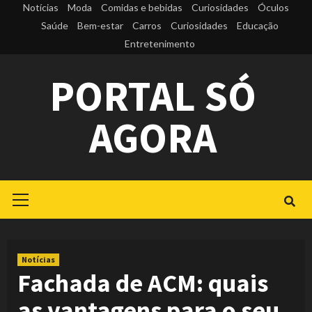
Skip
Notícias
Moda
Comidas e bebidas
Curiosidades
Óculos
to
Saúde
Bem-estar
Carros
Curiosidades
Educação
Entretenimento
content
PORTAL SÓ
AGORA
Primary
Menu
Notícias
Fachada de ACM: quais
as vantagens para o seu