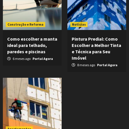
Construção e Reforma
Notícias
Como escolher a manta
Pintura Predial: Como
ideal para telhado,
Escolher a Melhor Tinta
paredes e piscinas
e Técnica para Seu
Imóvel
6 meses ago
Portal Agora
8 meses ago
Portal Agora
Apartamentos