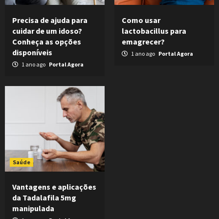
Precisa de ajuda para
Como usar
cuidar de um idoso?
lactobacillus para
Conheça as opções
emagrecer?
disponíveis
1 ano ago
Portal Agora
1 ano ago
Portal Agora
Saúde
Vantagens e aplicações
da Tadalafila 5mg
manipulada