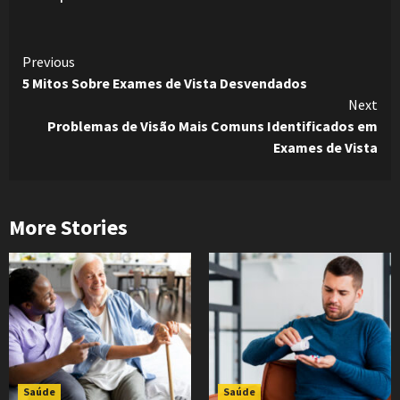
Continue
Previous
5 Mitos Sobre Exames de Vista Desvendados
Reading
Next
Problemas de Visão Mais Comuns Identificados em
Exames de Vista
More Stories
Saúde
Saúde