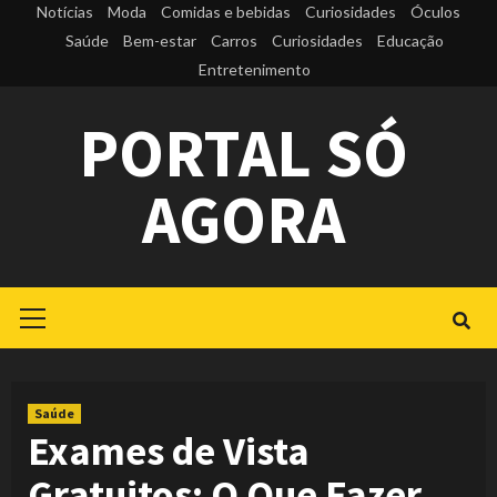
Skip
Notícias
Moda
Comidas e bebidas
Curiosidades
Óculos
to
Saúde
Bem-estar
Carros
Curiosidades
Educação
Entretenimento
content
PORTAL SÓ
AGORA
Primary
Menu
Saúde
Exames de Vista
Gratuitos: O Que Fazer