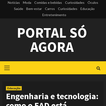
Skip
Notícias
Moda
Comidas e bebidas
Curiosidades
Óculos
to
Saúde
Bem-estar
Carros
Curiosidades
Educação
Entretenimento
content
PORTAL SÓ
AGORA
Primary
Menu
Educação
Engenharia e tecnologia:
como o EAD está