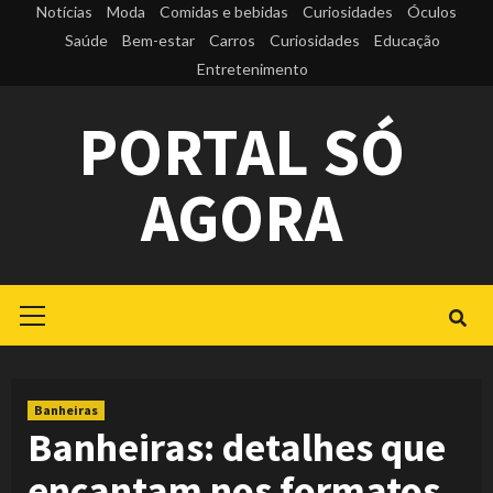
Skip
Notícias
Moda
Comidas e bebidas
Curiosidades
Óculos
to
Saúde
Bem-estar
Carros
Curiosidades
Educação
Entretenimento
content
PORTAL SÓ
AGORA
Primary
Menu
Banheiras
Banheiras: detalhes que
encantam nos formatos