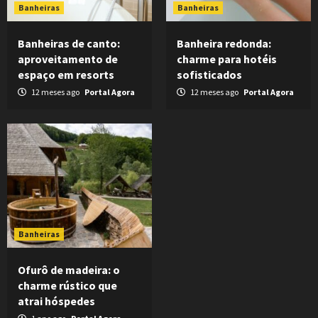
Banheiras
Banheiras
Banheiras de canto:
Banheira redonda:
aproveitamento de
charme para hotéis
espaço em resorts
sofisticados
12 meses ago
Portal Agora
12 meses ago
Portal Agora
Banheiras
Ofurô de madeira: o
charme rústico que
atrai hóspedes