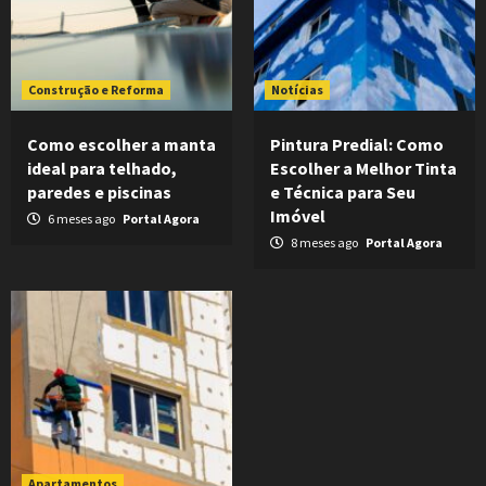
Construção e Reforma
Notícias
Como escolher a manta
Pintura Predial: Como
ideal para telhado,
Escolher a Melhor Tinta
paredes e piscinas
e Técnica para Seu
Imóvel
6 meses ago
Portal Agora
8 meses ago
Portal Agora
Apartamentos