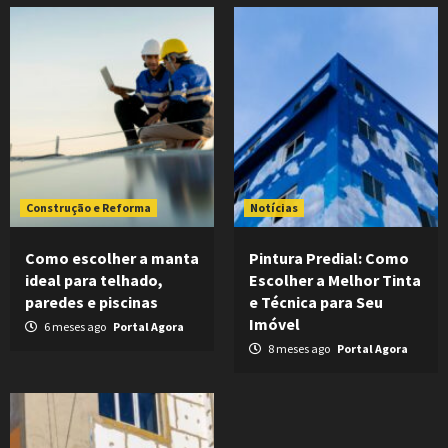
Construção e Reforma
Notícias
Como escolher a manta
Pintura Predial: Como
ideal para telhado,
Escolher a Melhor Tinta
paredes e piscinas
e Técnica para Seu
Imóvel
6 meses ago
Portal Agora
8 meses ago
Portal Agora