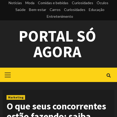
Skip
Notícias
Moda
Comidas e bebidas
Curiosidades
Óculos
to
Saúde
Bem-estar
Carros
Curiosidades
Educação
Entretenimento
content
PORTAL SÓ
AGORA
Primary
Menu
Marketing
O que seus concorrentes
estão fazendo: saiba