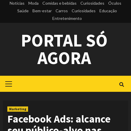
Skip
Notícias
Moda
Comidas e bebidas
Curiosidades
Óculos
to
Saúde
Bem-estar
Carros
Curiosidades
Educação
Entretenimento
content
PORTAL SÓ
AGORA
Primary
Menu
Marketing
Facebook Ads: alcance
seu público-alvo nas