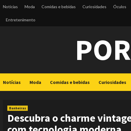
Skip
Notícias
Moda
Comidas e bebidas
Curiosidades
Óculos
to
content
Entretenimento
POR
Notícias
Moda
Comidas e bebidas
Curiosidades
Banheiras
Descubra o charme vintage
com tecnologia moderna