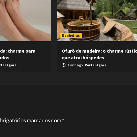
Banheiras
da: charme para
Ofurô de madeira: o charme rústi
cados
que atrai hóspedes
rtal Agora
1 ano ago
Portal Agora
brigatórios marcados com
*