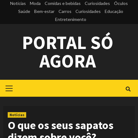
Skip
Notícias
Moda
Comidas e bebidas
Curiosidades
Óculos
to
Saúde
Bem-estar
Carros
Curiosidades
Educação
Entretenimento
content
PORTAL SÓ
AGORA
Primary
Menu
Notícias
O que os seus sapatos
dizem sobre você?