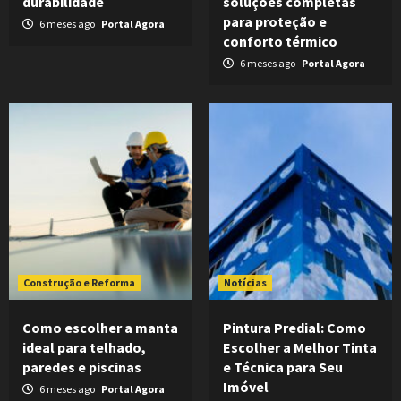
durabilidade
soluções completas
para proteção e
6 meses ago
Portal Agora
conforto térmico
6 meses ago
Portal Agora
Construção e Reforma
Notícias
Como escolher a manta
Pintura Predial: Como
ideal para telhado,
Escolher a Melhor Tinta
paredes e piscinas
e Técnica para Seu
Imóvel
6 meses ago
Portal Agora