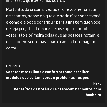
impressão que deixa nos outros.
Portanto, da próxima vez que for escolher um par
de sapatos, pense no que ele pode dizer sobre você
e como ele pode contribuir para a imagem que você
deseja projetar. Lembre-se: os sapatos, muitas
vezes, são a primeira coisa que as pessoas notam, e
eles podem ser a chave para transmitir a imagem
certa.
Continue
Previous
Sapatos masculinos e conforto: como escolher
Reading
modelos que evitam dores e problemas nos pés
Next
Benefícios de hotéis que oferecem banheiros com
banheira