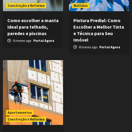
Construção e Reforma
Notícias
Como escolher a manta
Pintura Predial: Como
ideal para telhado,
Escolher a Melhor Tinta
paredes e piscinas
e Técnica para Seu
Imóvel
6 meses ago
Portal Agora
8 meses ago
Portal Agora
Apartamentos
Construção e Reforma