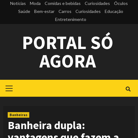
Skip
Notícias
Moda
Comidas e bebidas
Curiosidades
Óculos
to
Saúde
Bem-estar
Carros
Curiosidades
Educação
Entretenimento
content
PORTAL SÓ
AGORA
Primary
Menu
Banheiras
Banheira dupla:
vantagens que fazem a