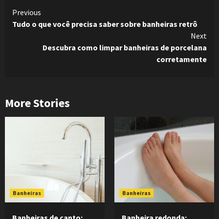
Continue
Previous
Tudo o que você precisa saber sobre banheiras retrô
Reading
Next
Descubra como limpar banheiras de porcelana
corretamente
More Stories
Banheiras
Banheiras
Banheiras de canto:
Banheira redonda: