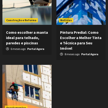
Construção e Reforma
Notícias
Como escolher a manta
Pintura Predial: Como
ideal para telhado,
Escolher a Melhor Tinta
paredes e piscinas
e Técnica para Seu
Imóvel
6 meses ago
Portal Agora
8 meses ago
Portal Agora
Apartamentos