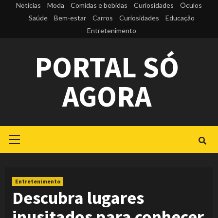
Skip
Notícias
Moda
Comidas e bebidas
Curiosidades
Óculos
to
Saúde
Bem-estar
Carros
Curiosidades
Educação
Entretenimento
content
PORTAL SÓ
AGORA
Primary
Menu
Entretenimento
Descubra lugares
inusitados para conhecer