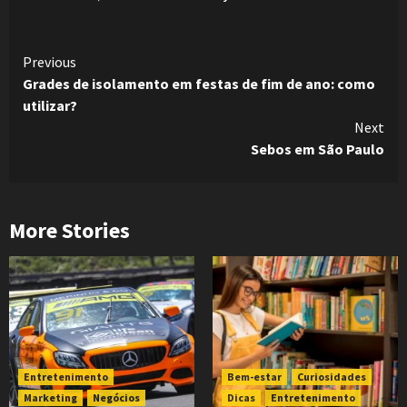
Continue
Previous
Grades de isolamento em festas de fim de ano: como
Reading
utilizar?
Next
Sebos em São Paulo
More Stories
Entretenimento
Bem-estar
Curiosidades
Marketing
Negócios
Dicas
Entretenimento