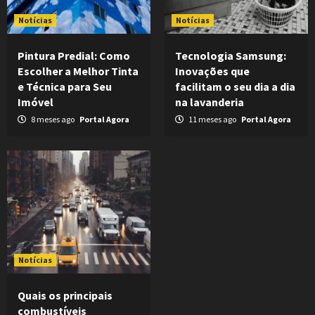
Notícias
Notícias
Pintura Predial: Como
Tecnologia Samsung:
Escolher a Melhor Tinta
Inovações que
e Técnica para Seu
facilitam o seu dia a dia
Imóvel
na lavanderia
8 meses ago
Portal Agora
11 meses ago
Portal Agora
Notícias
Quais os principais
combustíveis