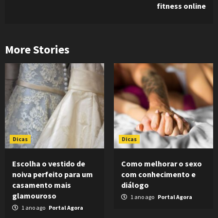
fitness online
More Stories
Dicas
Dicas
Escolha o vestido de
Como melhorar o sexo
noiva perfeito para um
com conhecimento e
casamento mais
diálogo
glamouroso
1 ano ago
Portal Agora
1 ano ago
Portal Agora