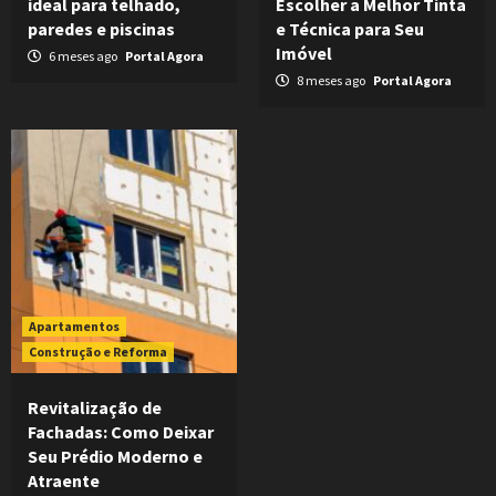
ideal para telhado,
Escolher a Melhor Tinta
paredes e piscinas
e Técnica para Seu
Imóvel
6 meses ago
Portal Agora
8 meses ago
Portal Agora
Apartamentos
Construção e Reforma
Revitalização de
Fachadas: Como Deixar
Seu Prédio Moderno e
Atraente