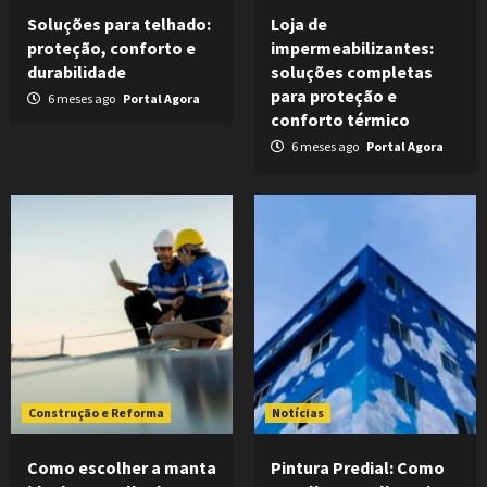
Soluções para telhado:
Loja de
proteção, conforto e
impermeabilizantes:
durabilidade
soluções completas
para proteção e
6 meses ago
Portal Agora
conforto térmico
6 meses ago
Portal Agora
Construção e Reforma
Notícias
Como escolher a manta
Pintura Predial: Como