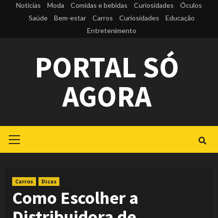
Skip
Notícias
Moda
Comidas e bebidas
Curiosidades
Óculos
to
Saúde
Bem-estar
Carros
Curiosidades
Educação
Entretenimento
content
PORTAL SÓ
AGORA
Primary
Menu
Carros
Dicas
Como Escolher a
Distribuidora de