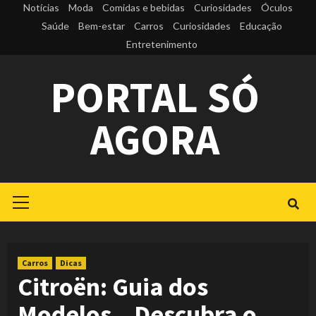
Skip
Notícias
Moda
Comidas e bebidas
Curiosidades
Óculos
to
Saúde
Bem-estar
Carros
Curiosidades
Educação
Entretenimento
content
PORTAL SÓ
AGORA
Primary
Menu
Carros
Dicas
Citroën: Guia dos
Modelos – Descubra o