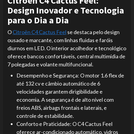
Citroën C4 Cactus Feel:
Design Inovador e Tecnologia
para o Dia a Dia
O
Citroën C4 Cactus Feel
se destaca pelo design
ousado e marcante, com linhas fluidas e faróis
diurnos em LED. O interior acolhedor e tecnológico
oferece bancos confortáveis, central multimídia de
7 polegadas e volante multifuncional.
Desempenho e Segurança: O motor 1.6 flex de
até 132 cv e câmbio automático de 6
velocidades garantem dirigibilidade e
economia. A segurança é de alto nível com
freios ABS, airbags frontais e laterais, e
controle de estabilidade.
Conforto e Praticidade: O C4 Cactus Feel
oferece ar-condicionado automático, vidros