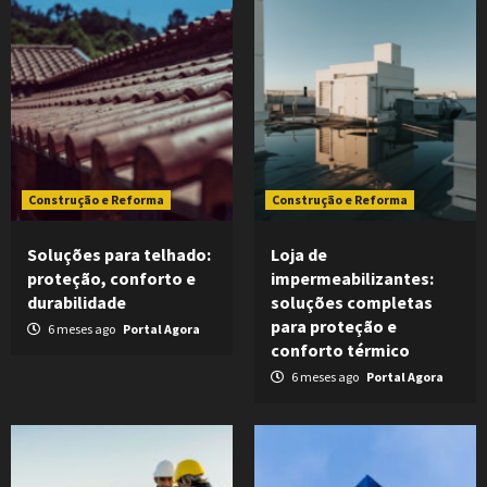
Construção e Reforma
Construção e Reforma
Soluções para telhado:
Loja de
proteção, conforto e
impermeabilizantes:
durabilidade
soluções completas
para proteção e
6 meses ago
Portal Agora
conforto térmico
6 meses ago
Portal Agora