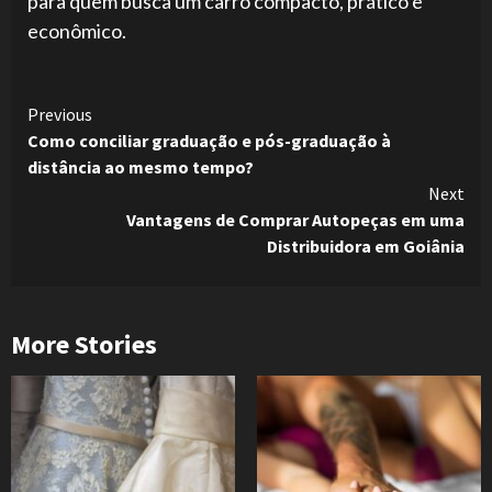
para quem busca um carro compacto, prático e
econômico.
Continue
Previous
Como conciliar graduação e pós-graduação à
Reading
distância ao mesmo tempo?
Next
Vantagens de Comprar Autopeças em uma
Distribuidora em Goiânia
More Stories