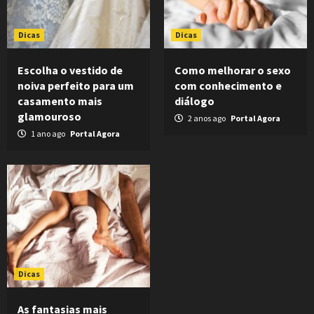
Dicas
Dicas
Escolha o vestido de
Como melhorar o sexo
noiva perfeito para um
com conhecimento e
casamento mais
diálogo
glamouroso
2 anos ago
Portal Agora
1 ano ago
Portal Agora
Dicas
As fantasias mais