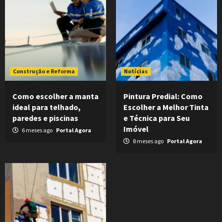
Construção e Reforma
Notícias
Como escolher a manta
Pintura Predial: Como
ideal para telhado,
Escolher a Melhor Tinta
paredes e piscinas
e Técnica para Seu
Imóvel
6 meses ago
Portal Agora
8 meses ago
Portal Agora