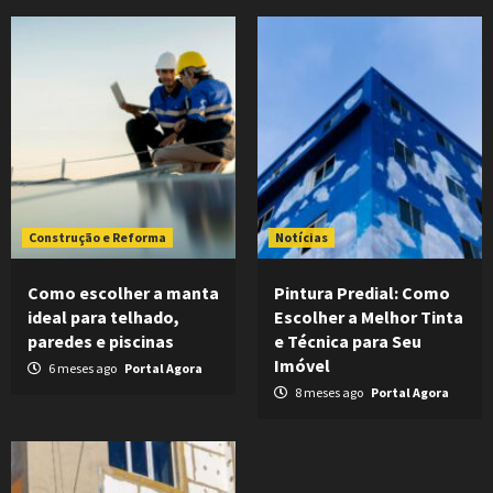
Construção e Reforma
Notícias
Como escolher a manta
Pintura Predial: Como
ideal para telhado,
Escolher a Melhor Tinta
paredes e piscinas
e Técnica para Seu
Imóvel
6 meses ago
Portal Agora
8 meses ago
Portal Agora