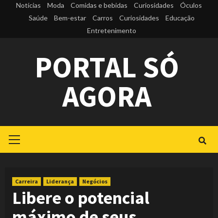
Skip
Notícias
Moda
Comidas e bebidas
Curiosidades
Óculos
to
Saúde
Bem-estar
Carros
Curiosidades
Educação
Entretenimento
content
PORTAL SÓ
AGORA
Primary
Menu
Carreira
Liderança
Negócios
Libere o potencial
máximo de seus