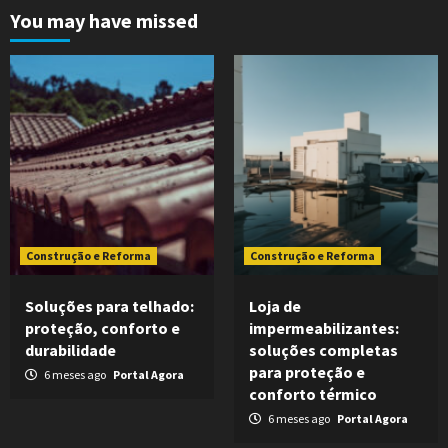
You may have missed
Construção e Reforma
Construção e Reforma
Soluções para telhado:
Loja de
proteção, conforto e
impermeabilizantes:
durabilidade
soluções completas
para proteção e
6 meses ago
Portal Agora
conforto térmico
6 meses ago
Portal Agora