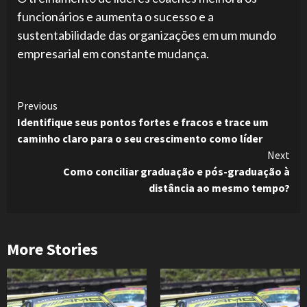
funcionários e aumenta o sucesso e a
sustentabilidade das organizações em um mundo
empresarial em constante mudança.
Continue
Previous
Identifique seus pontos fortes e fracos e trace um
Reading
caminho claro para o seu crescimento como líder
Next
Como conciliar graduação e pós-graduação à
distância ao mesmo tempo?
More Stories