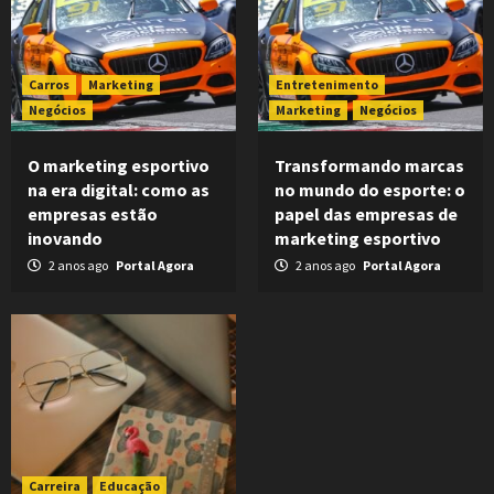
Carros
Marketing
Entretenimento
Negócios
Marketing
Negócios
O marketing esportivo
Transformando marcas
na era digital: como as
no mundo do esporte: o
empresas estão
papel das empresas de
inovando
marketing esportivo
2 anos ago
Portal Agora
2 anos ago
Portal Agora
Carreira
Educação