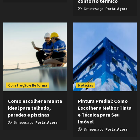
conforto térmico
6 meses ago
Portal Agora
Construção e Reforma
Notícias
Como escolher a manta
Pintura Predial: Como
ideal para telhado,
Escolher a Melhor Tinta
paredes e piscinas
e Técnica para Seu
Imóvel
6 meses ago
Portal Agora
8 meses ago
Portal Agora