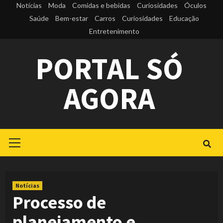
Skip
Notícias
Moda
Comidas e bebidas
Curiosidades
Óculos
to
Saúde
Bem-estar
Carros
Curiosidades
Educação
Entretenimento
content
PORTAL SÓ
AGORA
Primary
Menu
Notícias
Processo de
planejamento e