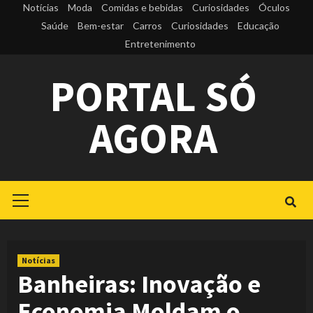
Skip
Notícias
Moda
Comidas e bebidas
Curiosidades
Óculos
to
Saúde
Bem-estar
Carros
Curiosidades
Educação
Entretenimento
content
PORTAL SÓ
AGORA
Primary
Menu
Notícias
Banheiras: Inovação e
Economia Moldam o