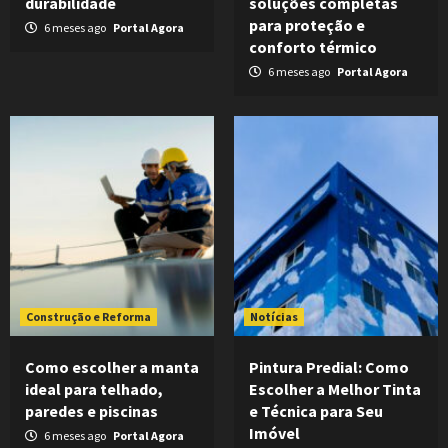
durabilidade
soluções completas
para proteção e
6 meses ago
Portal Agora
conforto térmico
6 meses ago
Portal Agora
Construção e Reforma
Notícias
Como escolher a manta
Pintura Predial: Como
ideal para telhado,
Escolher a Melhor Tinta
paredes e piscinas
e Técnica para Seu
Imóvel
6 meses ago
Portal Agora