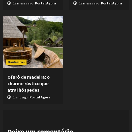
12 meses ago
Portal Agora
12 meses ago
Portal Agora
Banheiras
Ofurô de madeira: o
charme rústico que
atrai hóspedes
1 ano ago
Portal Agora
Deixe um comentário