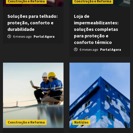
Construção e Reforma
Construção e Reforma
Soluções para telhado:
Loja de
proteção, conforto e
impermeabilizantes:
durabilidade
soluções completas
para proteção e
6 meses ago
Portal Agora
conforto térmico
6 meses ago
Portal Agora
Construção e Reforma
Notícias