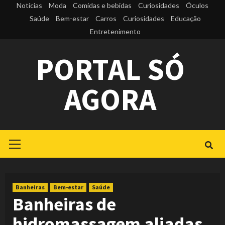
Skip
Notícias
Moda
Comidas e bebidas
Curiosidades
Óculos
to
Saúde
Bem-estar
Carros
Curiosidades
Educação
Entretenimento
content
PORTAL SÓ
AGORA
Primary
Menu
Banheiras
Bem-estar
Saúde
Banheiras de
hidromassagem aliadas