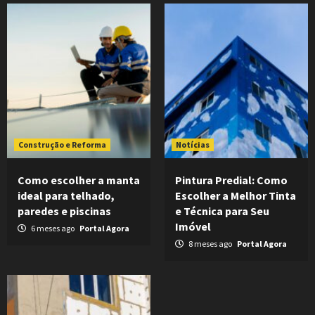
Construção e Reforma
Notícias
Como escolher a manta
Pintura Predial: Como
ideal para telhado,
Escolher a Melhor Tinta
paredes e piscinas
e Técnica para Seu
Imóvel
6 meses ago
Portal Agora
8 meses ago
Portal Agora