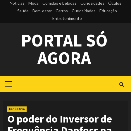
Skip
Notícias
Moda
Comidas e bebidas
Curiosidades
Óculos
to
Saúde
Bem-estar
Carros
Curiosidades
Educação
Entretenimento
content
PORTAL SÓ
AGORA
Primary
Menu
Indústria
O poder do Inversor de
Frequência Danfoss na