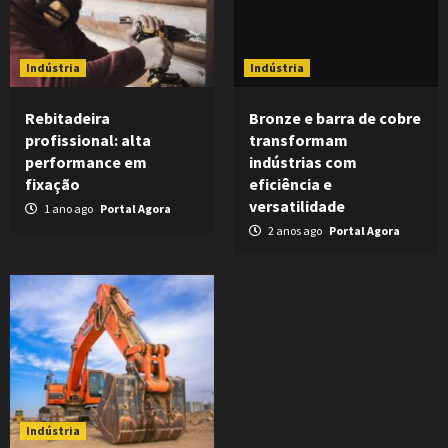
Indústria
Indústria
Rebitadeira
Bronze e barra de cobre
profissional: alta
transformam
performance em
indústrias com
fixação
eficiência e
versatilidade
1 ano ago
Portal Agora
2 anos ago
Portal Agora
Indústria