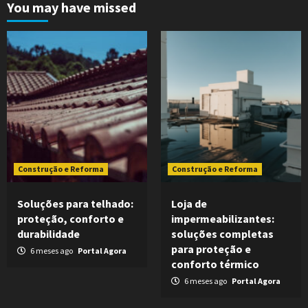
You may have missed
Construção e Reforma
Construção e Reforma
Soluções para telhado:
Loja de
proteção, conforto e
impermeabilizantes:
durabilidade
soluções completas
para proteção e
6 meses ago
Portal Agora
conforto térmico
6 meses ago
Portal Agora