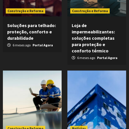
Construção e Reforma
Construção e Reforma
Soluções para telhado:
Loja de
proteção, conforto e
impermeabilizantes:
durabilidade
soluções completas
para proteção e
6 meses ago
Portal Agora
conforto térmico
6 meses ago
Portal Agora
Construção e Reforma
Notícias