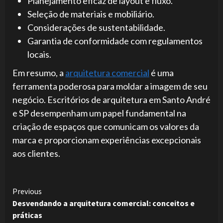
Planejamento eficaz de layout e fluxo.
Seleção de materiais e mobiliário.
Considerações de sustentabilidade.
Garantia de conformidade com regulamentos
locais.
Em resumo, a
arquitetura comercial
é uma
ferramenta poderosa para moldar a imagem de seu
negócio. Escritórios de arquitetura em Santo André
e SP desempenham um papel fundamental na
criação de espaços que comunicam os valores da
marca e proporcionam experiências excepcionais
aos clientes.
Continue
Previous
Desvendando a arquitetura comercial: conceitos e
Reading
práticas