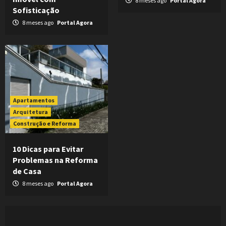
8 meses ago
Portal Agora
Sofisticação
8 meses ago
Portal Agora
Apartamentos
Arquitetura
Construção e Reforma
10 Dicas para Evitar
Problemas na Reforma
de Casa
8 meses ago
Portal Agora