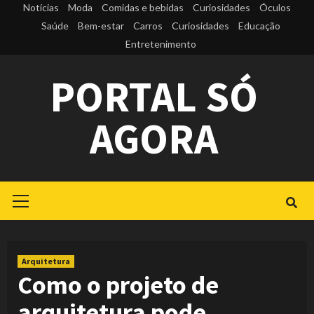
Skip
Notícias
Moda
Comidas e bebidas
Curiosidades
Óculos
to
Saúde
Bem-estar
Carros
Curiosidades
Educação
Entretenimento
content
PORTAL SÓ
AGORA
Primary
Menu
Arquitetura
Como o projeto de
arquitetura pode