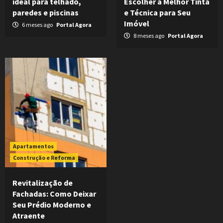
ideal para telhado,
Escolher a Melhor Tinta
paredes e piscinas
e Técnica para Seu
Imóvel
6 meses ago
Portal Agora
8 meses ago
Portal Agora
Apartamentos
Construção e Reforma
Revitalização de
Fachadas: Como Deixar
Seu Prédio Moderno e
Atraente