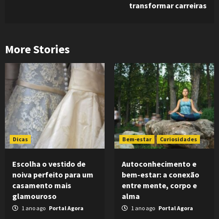
transformar carreiras
More Stories
Dicas
Bem-estar
Curiosidades
Escolha o vestido de
Autoconhecimento e
noiva perfeito para um
bem-estar: a conexão
casamento mais
entre mente, corpo e
glamouroso
alma
1 ano ago
Portal Agora
1 ano ago
Portal Agora