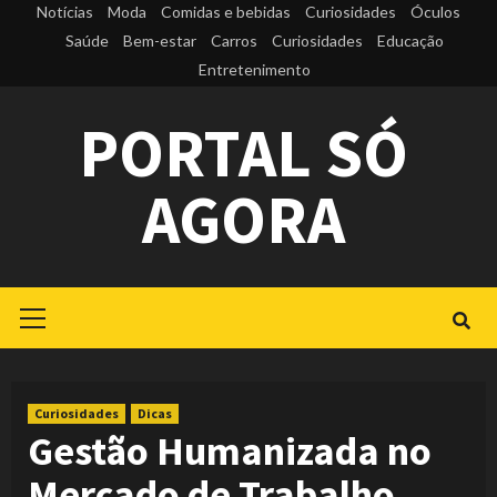
Skip
Notícias
Moda
Comidas e bebidas
Curiosidades
Óculos
to
Saúde
Bem-estar
Carros
Curiosidades
Educação
Entretenimento
content
PORTAL SÓ
AGORA
Primary
Menu
Curiosidades
Dicas
Gestão Humanizada no
Mercado de Trabalho –