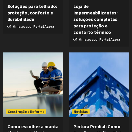
Soluções para telhado:
Loja de
proteção, conforto e
impermeabilizantes:
durabilidade
soluções completas
para proteção e
6 meses ago
Portal Agora
conforto térmico
6 meses ago
Portal Agora
Construção e Reforma
Notícias
Como escolher a manta
Pintura Predial: Como