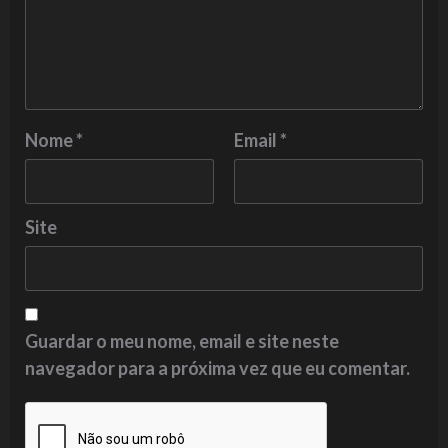
Nome
*
Email
*
Site
Guardar o meu nome, email e site neste
navegador para a próxima vez que eu comentar.