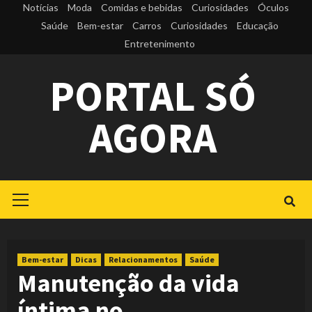
Skip
Notícias
Moda
Comidas e bebidas
Curiosidades
Óculos
to
Saúde
Bem-estar
Carros
Curiosidades
Educação
Entretenimento
content
PORTAL SÓ
AGORA
Primary
Menu
Bem-estar
Dicas
Relacionamentos
Saúde
Manutenção da vida
íntima no